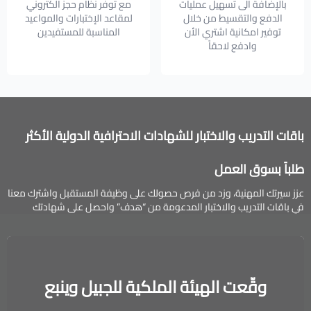
بالإضافة الى تسهيل عمليات
مع توفر نظام حجز الكتروني
الدفع والتقسيط من خلال
لمقاعد الإختبارات والمواعيد
توفير امكانية اشتري الأن
المناسبة للمستفيدين
وادفع لاحقاً
باقات التدريب والاختبار للشهادات الاحترافية الدولية الأكثر
طلباً بسوق العمل
عزز سيرتك المهنية، وزد من فرص حصولك على وظيفة المستقبل واشترك معنا
في باقات التدريب والاختبار المدعومة من “هدف” واحصل على شهادتك
الاحترافية الدولية.
وقّعت الهيئة الملكية للجبيل وينبع