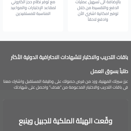
بالإضافة الى تسهيل عمليات
مع توفر نظام حجز الكتروني
الدفع والتقسيط من خلال
لمقاعد الإختبارات والمواعيد
توفير امكانية اشتري الأن
المناسبة للمستفيدين
وادفع لاحقاً
باقات التدريب والاختبار للشهادات الاحترافية الدولية الأكثر
طلباً بسوق العمل
عزز سيرتك المهنية، وزد من فرص حصولك على وظيفة المستقبل واشترك معنا
في باقات التدريب والاختبار المدعومة من “هدف” واحصل على شهادتك
الاحترافية الدولية.
وقّعت الهيئة الملكية للجبيل وينبع