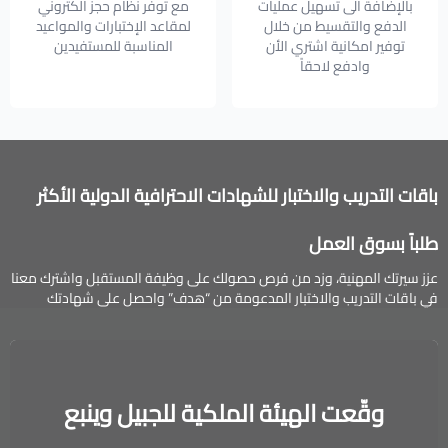
بالإضافة الى تسهيل عمليات
مع توفر نظام حجز الكتروني
الدفع والتقسيط من خلال
لمقاعد الإختبارات والمواعيد
توفير امكانية اشتري الأن
المناسبة للمستفيدين
وادفع لاحقاً
باقات التدريب والاختبار للشهادات الاحترافية الدولية الأكثر
طلباً بسوق العمل
عزز سيرتك المهنية، وزد من فرص حصولك على وظيفة المستقبل واشترك معنا
في باقات التدريب والاختبار المدعومة من “هدف” واحصل على شهادتك
الاحترافية الدولية.
وقّعت الهيئة الملكية للجبيل وينبع