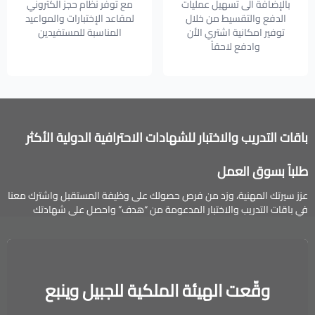
بالإضافة الى تسهيل عمليات
مع توفر نظام حجز الكتروني
الدفع والتقسيط من خلال
لمقاعد الإختبارات والمواعيد
توفير امكانية اشتري الأن
المناسبة للمستفيدين
وادفع لاحقاً
باقات التدريب والاختبار للشهادات الاحترافية الدولية الأكثر
طلباً بسوق العمل
عزز سيرتك المهنية، وزد من فرص حصولك على وظيفة المستقبل واشترك معنا
في باقات التدريب والاختبار المدعومة من “هدف” واحصل على شهادتك
الاحترافية الدولية.
وقّعت الهيئة الملكية للجبيل وينبع